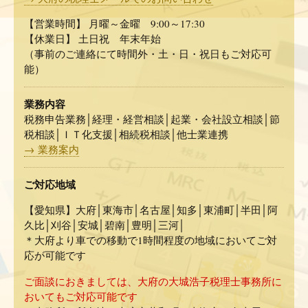
【営業時間】 月曜～金曜 9:00～17:30
【休業日】 土日祝 年末年始
（事前のご連絡にて時間外・土・日・祝日もご対応可
能）
業務内容
税務申告業務│経理・経営相談│起業・会社設立相談│節
税相談│ＩＴ化支援│相続税相談│他士業連携
→ 業務案内
ご対応地域
【愛知県】大府│東海市│名古屋│知多│東浦町│半田│阿
久比│刈谷│安城│碧南│豊明│三河│
＊大府より車での移動で1時間程度の地域においてご対
応が可能です
ご面談におきましては、大府の大城浩子税理士事務所に
おいてもご対応可能です