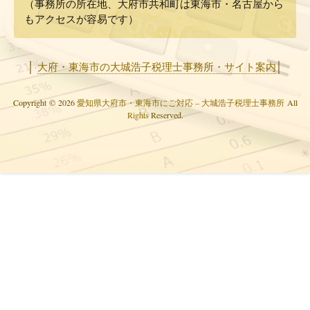
（事務所の所在地、大府市共和町は東海市・名古屋から
もアクセスが容易です）
│
大府・東海市の大城浩子税理士事務所・サイト案内
│
Copyright © 2026
愛知県大府市・東海市にご対応 – 大城浩子税理士事務所
All
Rights
Reserved.