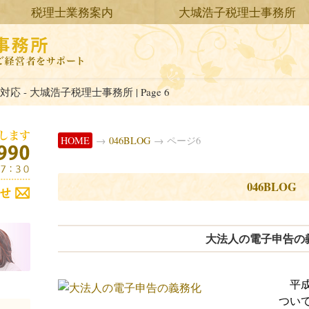
税理士業務案内
大城浩子税理士事務所
応 - 大城浩子税理士事務所 | Page 6
HOME
→
046BLOG
→ ページ6
046BLOG
大法人の電子申告の
平成
つい