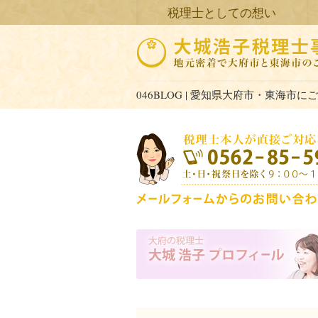
Main menu
Skip to content
税理士としての想い
046BLOG | 愛知県大府市・東海市にご対