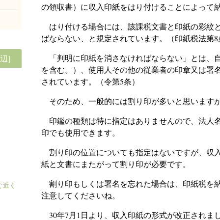
の領収書）に収入印紙をはり付けることによって
はり付ける場合には、該課税文書と印紙の彩紋と
ばならない、と規定されています。（印紙税法第8
「判明に印紙を消さなければならない」とは、自
辺]
を含む。）、使用人その他の従業者の印章又は署
されています。（令第5条）
そのため、一般的には割り印が多いと思いますが
印鑑の種類は特に指定はありませんので、法人名
印でも使用できます。
割り印の位置についても指定はないですが、収入
紙と文書にまたがって割り印が必要です。
割り印もしくは署名を忘れた場合は、印紙税を納
ぐ近く
注意してくださいね。
30年7月1日より、収入印紙の形式が改正されま