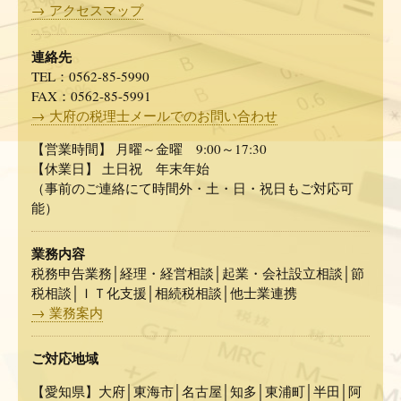
→ アクセスマップ
連絡先
TEL：0562-85-5990
FAX：0562-85-5991
→ 大府の税理士メールでのお問い合わせ
【営業時間】 月曜～金曜 9:00～17:30
【休業日】 土日祝 年末年始
（事前のご連絡にて時間外・土・日・祝日もご対応可
能）
業務内容
税務申告業務│経理・経営相談│起業・会社設立相談│節
税相談│ＩＴ化支援│相続税相談│他士業連携
→ 業務案内
ご対応地域
【愛知県】大府│東海市│名古屋│知多│東浦町│半田│阿